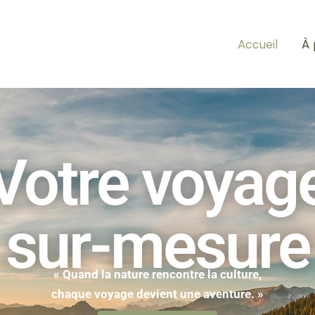
Accueil
À 
Votre voyag
sur-mesure
« Quand la nature rencontre la culture,
chaque voyage devient une aventure. »