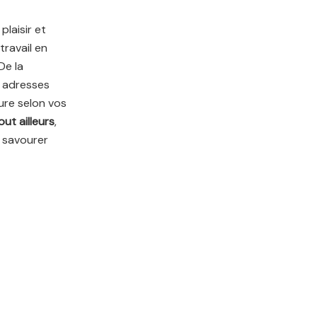
laisir et
travail en
De la
s adresses
ure selon vos
ut ailleurs
,
t savourer