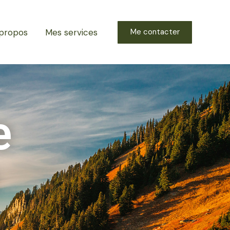
propos
Mes services
Me contacter
e